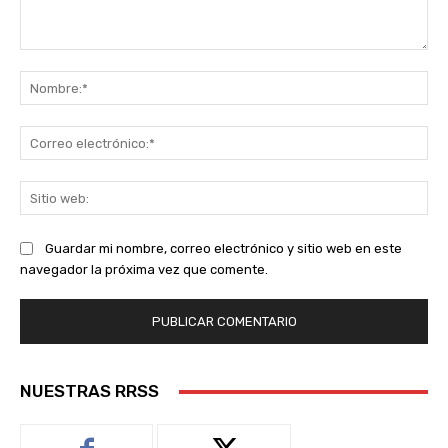
Comentario:
No
Co
ele
Sit
we
Guardar mi nombre, correo electrónico y sitio web en este
navegador la próxima vez que comente.
NUESTRAS RRSS