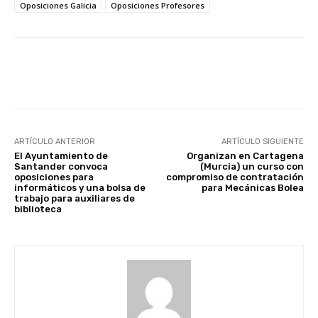
Oposiciones Galicia
Oposiciones Profesores
Facebook
X
WhatsApp
Li
ARTÍCULO ANTERIOR
ARTÍCULO SIGUIENTE
El Ayuntamiento de
Organizan en Cartagena
Santander convoca
(Murcia) un curso con
oposiciones para
compromiso de contratación
informáticos y una bolsa de
para Mecánicas Bolea
trabajo para auxiliares de
biblioteca