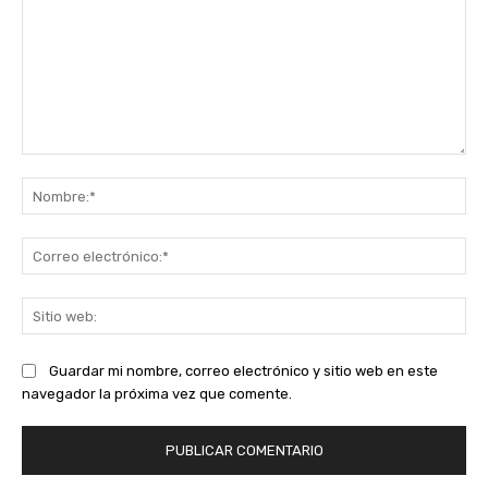
Comentario:
No
Co
ele
Sit
we
Guardar mi nombre, correo electrónico y sitio web en este
navegador la próxima vez que comente.