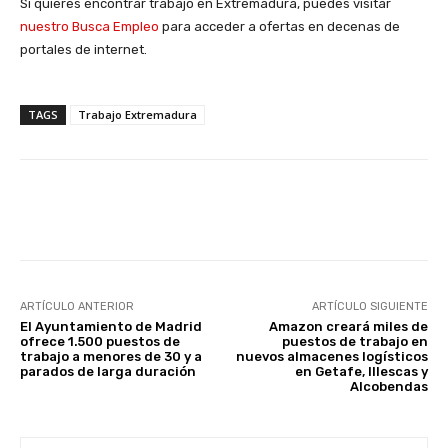
Si quieres encontrar trabajo en Extremadura, puedes visitar
nuestro Busca Empleo
para acceder a ofertas en decenas de
portales de internet.
TAGS
Trabajo Extremadura
Facebook
X
WhatsApp
Li
ARTÍCULO ANTERIOR
ARTÍCULO SIGUIENTE
El Ayuntamiento de Madrid
Amazon creará miles de
ofrece 1.500 puestos de
puestos de trabajo en
trabajo a menores de 30 y a
nuevos almacenes logísticos
parados de larga duración
en Getafe, Illescas y
Alcobendas