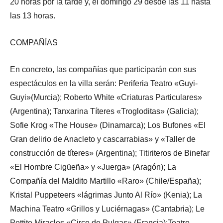
20 horas por la tarde y, el domingo 29 desde las 11 hasta
las 13 horas.
COMPAÑÍAS
En concreto, las compañías que participarán con sus
espectáculos en la villa serán: Periferia Teatro «Guyi-
Guyi»(Murcia); Roberto White «Criaturas Particulares»
(Argentina); Tanxarina Títeres «Trogloditas» (Galicia);
Sofie Krog «The House» (Dinamarca); Los Bufones «El
Gran delirio de Anacleto y cascarrabias» y «Taller de
construcción de títeres» (Argentina); Titiriteros de Binefar
«El Hombre Cigüeña» y «Juerga» (Aragón); La
Compañía del Maldito Martillo «Raro» (Chile/España);
Kristal Puppeteers «lágrimas Junto Al Río» (Kenia); La
Machina Teatro «Grillos y Luciérnagas» (Cantabria); Le
Pettite Miracles «Circo de Pulgas» (Francia);Teatro