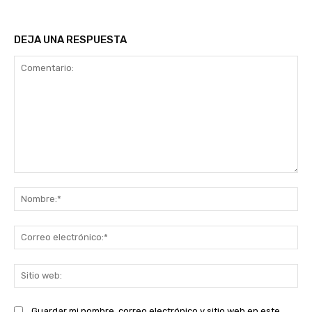
DEJA UNA RESPUESTA
Comentario:
No
Co
ele
Sit
we
Guardar mi nombre, correo electrónico y sitio web en este