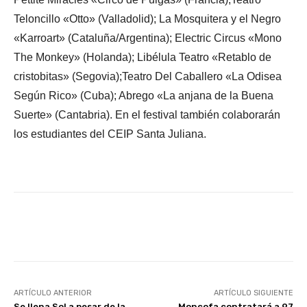
Teloncillo «Otto» (Valladolid); La Mosquitera y el Negro
«Karroart» (Cataluña/Argentina); Electric Circus «Mono
The Monkey» (Holanda); Libélula Teatro «Retablo de
cristobitas» (Segovia);Teatro Del Caballero «La Odisea
Según Rico» (Cuba); Abrego «La anjana de la Buena
Suerte» (Cantabria). En el festival también colaborarán
los estudiantes del CEIP Santa Juliana.
Facebook
X
WhatsApp
Li
ARTÍCULO ANTERIOR
ARTÍCULO SIGUIENTE
Se llena Sol a pesar de la
Moncofa contratará a 97