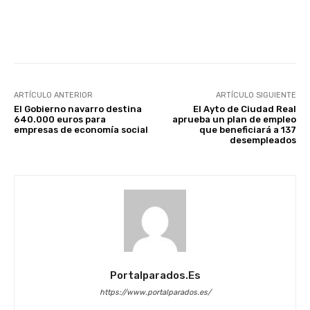
Facebook
X
WhatsApp
Li
ARTÍCULO ANTERIOR
ARTÍCULO SIGUIENTE
El Gobierno navarro destina
El Ayto de Ciudad Real
640.000 euros para
aprueba un plan de empleo
empresas de economía social
que beneficiará a 137
desempleados
Portalparados.es
https://www.portalparados.es/