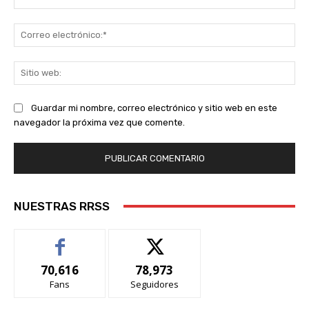
Co
ele
Sit
we
Guardar mi nombre, correo electrónico y sitio web en este
navegador la próxima vez que comente.
NUESTRAS RRSS
70,616
78,973
Fans
Seguidores