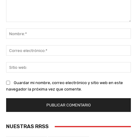
Comentario:
No
Co
ele
Sit
we
Guardar mi nombre, correo electrónico y sitio web en este
navegador la próxima vez que comente.
NUESTRAS RRSS