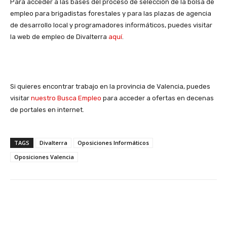
Para acceder a las bases del proceso de selección de la bolsa de
empleo para brigadistas forestales y para las plazas de agencia
de desarrollo local y programadores informáticos, puedes visitar
la web de empleo de Divalterra
aquí
.
Si quieres encontrar trabajo en la provincia de Valencia, puedes
visitar
nuestro Busca Empleo
para acceder a ofertas en decenas
de portales en internet.
TAGS
Divalterra
Oposiciones Informáticos
Oposiciones Valencia
Facebook
X
WhatsApp
Li