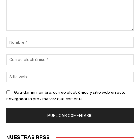
Comentario:
No
Co
ele
Sit
we
Guardar mi nombre, correo electrónico y sitio web en este
navegador la próxima vez que comente.
NUESTRAS RRSS