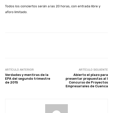
Todos los conciertos serán a las 20 horas, con entrada libre y
aforo limitado.
Facebook
X
WhatsApp
Li
ARTÍCULO ANTERIOR
ARTÍCULO SIGUIENTE
Verdades y mentiras de la
Abierto el plazo para
EPA del segundo trimestre
presentar propuestas al I
de 2015
Concurso de Proyectos
Empresariales de Cuenca