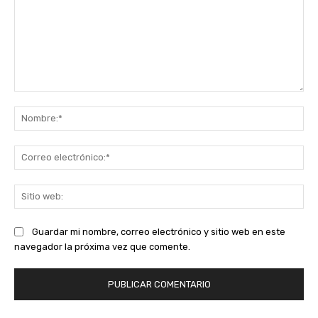
Comentario:
No
Co
ele
Sit
we
Guardar mi nombre, correo electrónico y sitio web en este
navegador la próxima vez que comente.