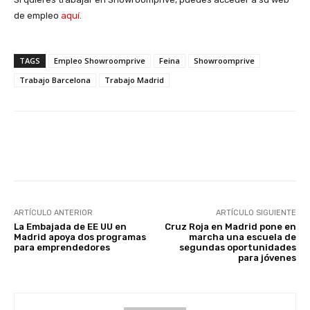
de empleo
aquí.
TAGS
Empleo Showroomprive
Feina
Showroomprive
Trabajo Barcelona
Trabajo Madrid
Facebook
X
WhatsApp
Li
ARTÍCULO ANTERIOR
ARTÍCULO SIGUIENTE
La Embajada de EE UU en
Cruz Roja en Madrid pone en
Madrid apoya dos programas
marcha una escuela de
para emprendedores
segundas oportunidades
para jóvenes