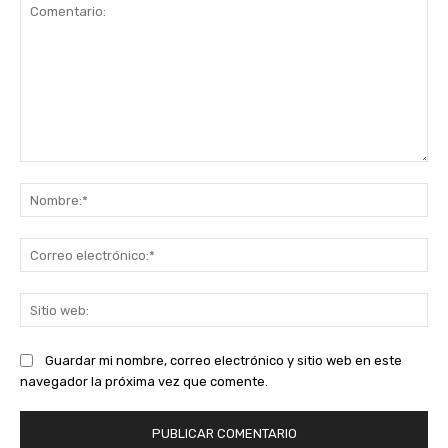
Comentario:
No
Co
ele
Sit
we
Guardar mi nombre, correo electrónico y sitio web en este
navegador la próxima vez que comente.