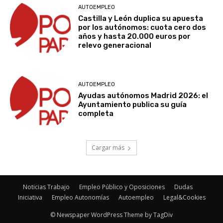
AUTOEMPLEO
Castilla y León duplica su apuesta
por los autónomos: cuota cero dos
años y hasta 20.000 euros por
relevo generacional
AUTOEMPLEO
Ayudas autónomos Madrid 2026: el
Ayuntamiento publica su guía
completa
Cargar más
Noticias Trabajo
Empleo Público y Oposiciones
Dudas
Iniciativa
Empleo Autonomías
Autoempleo
Legal&Cookies
© Newspaper WordPress Theme by TagDiv