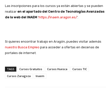
Las inscripciones para los cursos ya están abiertas y se pueden
realizar
en el apartado del Centro de Tecnologías Avanzadas
de la web del INAEM
‘
https://inaem.aragon.es/
‘.
Si quieres encontrar trabajo en Aragón, puedes visitar además
nuestro Busca Empleo
para acceder a ofertas en decenas de
portales de internet.
TAGS
Cursos Gratuitos
Cursos Huesca
Cursos TIC
Cursos Zaragoza
Inaem
Facebook
X
WhatsApp
Li