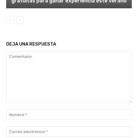
gratuitas para ganar experiencia este verano
DEJA UNA RESPUESTA
Comentario:
No
Co
ele