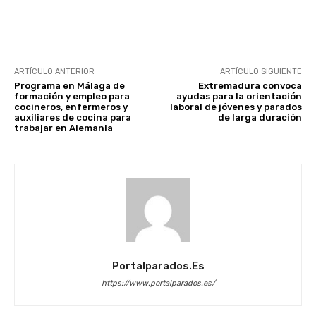
Facebook
X
WhatsApp
Li
ARTÍCULO ANTERIOR
ARTÍCULO SIGUIENTE
Programa en Málaga de
Extremadura convoca
formación y empleo para
ayudas para la orientación
cocineros, enfermeros y
laboral de jóvenes y parados
auxiliares de cocina para
de larga duración
trabajar en Alemania
Portalparados.es
https://www.portalparados.es/