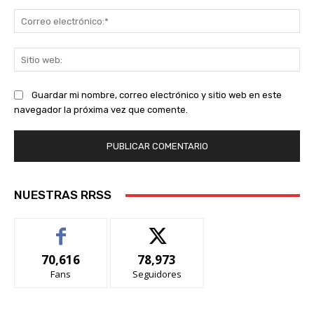
Co
ele
Sit
we
Guardar mi nombre, correo electrónico y sitio web en este
navegador la próxima vez que comente.
NUESTRAS RRSS
70,616
78,973
Fans
Seguidores