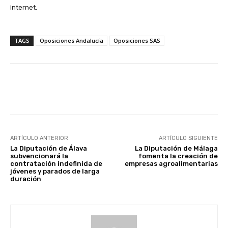
internet.
TAGS
Oposiciones Andalucía
Oposiciones SAS
Facebook
X
WhatsApp
Li
ARTÍCULO ANTERIOR
ARTÍCULO SIGUIENTE
La Diputación de Álava
La Diputación de Málaga
subvencionará la
fomenta la creación de
contratación indefinida de
empresas agroalimentarias
jóvenes y parados de larga
duración