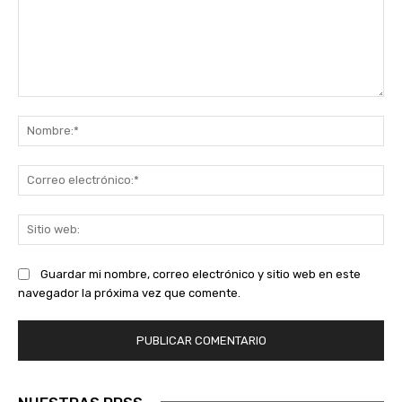
Comentario:
No
Co
ele
Sit
we
Guardar mi nombre, correo electrónico y sitio web en este
navegador la próxima vez que comente.