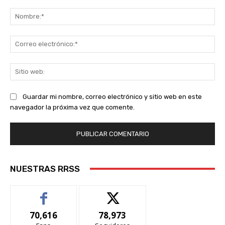
Comentario:
No
Co
ele
Sit
we
Guardar mi nombre, correo electrónico y sitio web en este
navegador la próxima vez que comente.
NUESTRAS RRSS
70,616
78,973