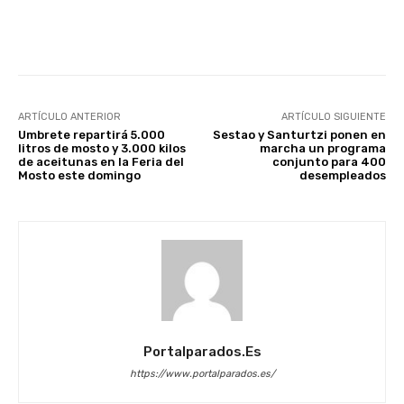
Facebook
X
WhatsApp
Li
ARTÍCULO ANTERIOR
ARTÍCULO SIGUIENTE
Umbrete repartirá 5.000
Sestao y Santurtzi ponen en
litros de mosto y 3.000 kilos
marcha un programa
de aceitunas en la Feria del
conjunto para 400
Mosto este domingo
desempleados
Portalparados.es
https://www.portalparados.es/