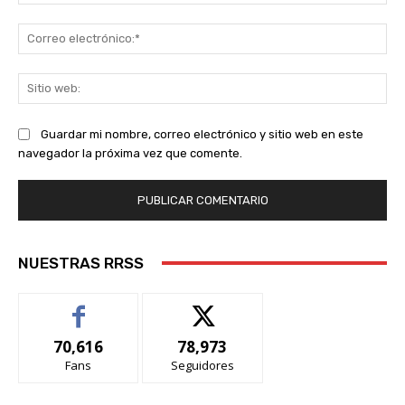
Co
ele
Sit
we
Guardar mi nombre, correo electrónico y sitio web en este
navegador la próxima vez que comente.
NUESTRAS RRSS
70,616
78,973
Fans
Seguidores