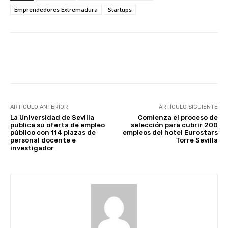
Emprendedores Extremadura
Startups
Facebook
X
WhatsApp
Li
ARTÍCULO ANTERIOR
ARTÍCULO SIGUIENTE
La Universidad de Sevilla
Comienza el proceso de
publica su oferta de empleo
selección para cubrir 200
público con 114 plazas de
empleos del hotel Eurostars
personal docente e
Torre Sevilla
investigador