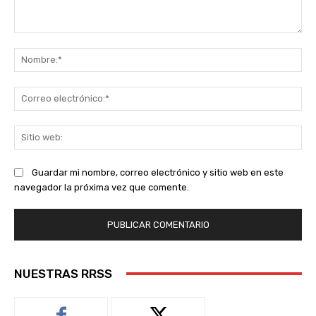
Comentario:
No
Co
ele
Sit
we
Guardar mi nombre, correo electrónico y sitio web en este
navegador la próxima vez que comente.
NUESTRAS RRSS