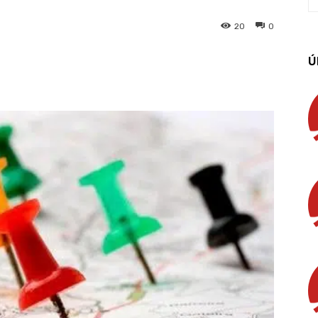
20
0
Ú
App
Linkedin
Email
Imprimir