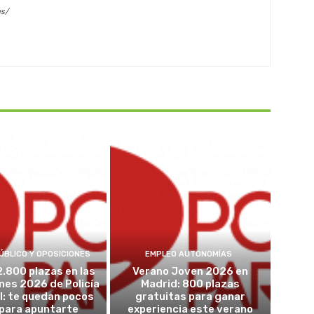
es/
ÚBLICO Y OPOSICIONES
EMPLEO AUTONOMÍAS
2.800 plazas en las
Verano Joven 2026 en
nes 2026 de Policía
Madrid: 800 plazas
l: te quedan pocos
gratuitas para ganar
 para apuntarte
experiencia este verano