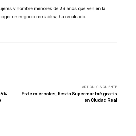
mujeres y hombre menores de 33 años que ven en la
coger un negocio rentable», ha recalcado.
X
WhatsApp
Linkedin
Email
ARTÍCULO SIGUIENTE
1,6%
Este miércoles, fiesta Supermartxé gratis
o
en Ciudad Real