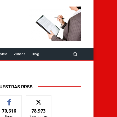
pleo
Vídeos
Blog
UESTRAS RRSS
70,616
78,973
Fans
Seguidores