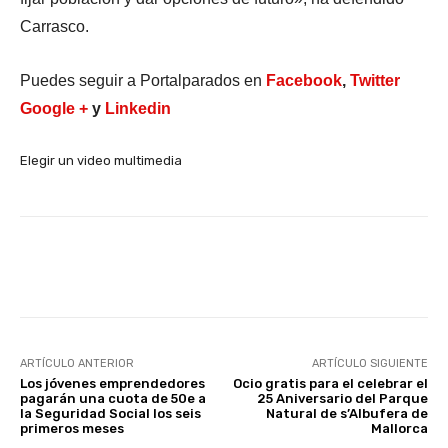
Carrasco.
Puedes seguir a Portalparados en
Facebook
,
Twitter
Google +
y
Linkedin
Elegir un video multimedia
Facebook
X
WhatsApp
Li
ARTÍCULO ANTERIOR
ARTÍCULO SIGUIENTE
Los jóvenes emprendedores
Ocio gratis para el celebrar el
pagarán una cuota de 50e a
25 Aniversario del Parque
la Seguridad Social los seis
Natural de s’Albufera de
primeros meses
Mallorca