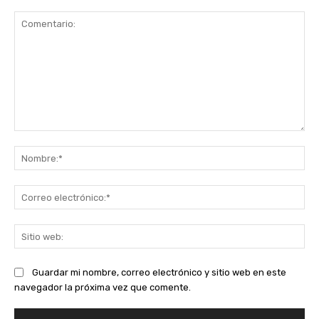
Comentario:
No
Co
ele
Sit
we
Guardar mi nombre, correo electrónico y sitio web en este
navegador la próxima vez que comente.