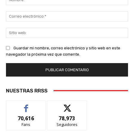
Co
ele
Sit
we
Guardar mi nombre, correo electrónico y sitio web en este
navegador la próxima vez que comente.
NUESTRAS RRSS
70,616
78,973
Fans
Seguidores