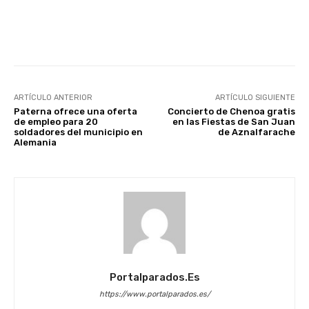
Facebook
X
WhatsApp
Li
ARTÍCULO ANTERIOR
ARTÍCULO SIGUIENTE
Paterna ofrece una oferta
Concierto de Chenoa gratis
de empleo para 20
en las Fiestas de San Juan
soldadores del municipio en
de Aznalfarache
Alemania
Portalparados.es
https://www.portalparados.es/