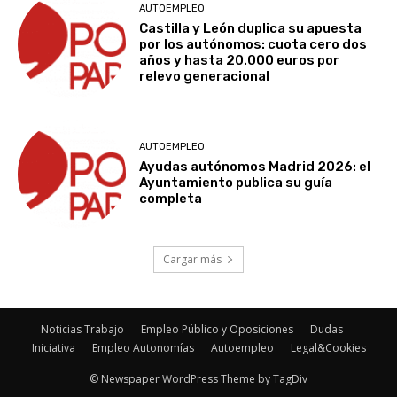
AUTOEMPLEO
Castilla y León duplica su apuesta
por los autónomos: cuota cero dos
años y hasta 20.000 euros por
relevo generacional
AUTOEMPLEO
Ayudas autónomos Madrid 2026: el
Ayuntamiento publica su guía
completa
Cargar más
Noticias Trabajo
Empleo Público y Oposiciones
Dudas
Iniciativa
Empleo Autonomías
Autoempleo
Legal&Cookies
© Newspaper WordPress Theme by TagDiv