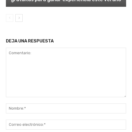
DEJA UNA RESPUESTA
Comentario:
No
Co
ele