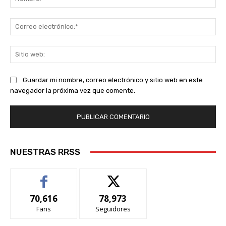
Co
ele
Sit
we
Guardar mi nombre, correo electrónico y sitio web en este
navegador la próxima vez que comente.
NUESTRAS RRSS
70,616
78,973
Fans
Seguidores