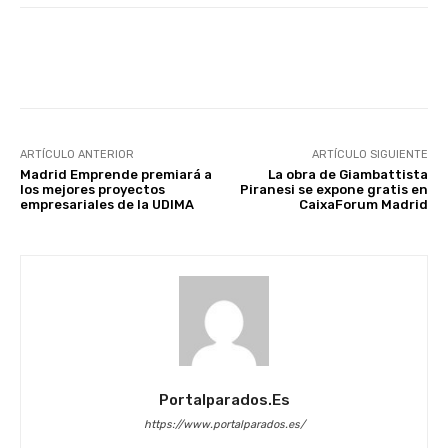
Facebook
X
WhatsApp
Li
ARTÍCULO ANTERIOR
ARTÍCULO SIGUIENTE
Madrid Emprende premiará a
La obra de Giambattista
los mejores proyectos
Piranesi se expone gratis en
empresariales de la UDIMA
CaixaForum Madrid
Portalparados.es
https://www.portalparados.es/