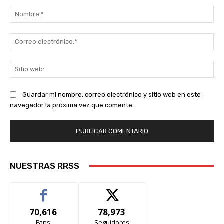
Comentario:
No
Co
ele
Sit
we
Guardar mi nombre, correo electrónico y sitio web en este
navegador la próxima vez que comente.
NUESTRAS RRSS
70,616
78,973
Fans
Seguidores