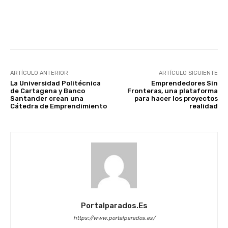
Facebook
X
WhatsApp
Li
ARTÍCULO ANTERIOR
ARTÍCULO SIGUIENTE
La Universidad Politécnica
Emprendedores Sin
de Cartagena y Banco
Fronteras, una plataforma
Santander crean una
para hacer los proyectos
Cátedra de Emprendimiento
realidad
Portalparados.es
https://www.portalparados.es/