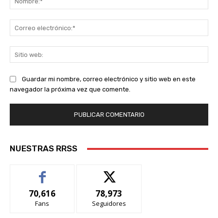
Co
ele
Sit
we
Guardar mi nombre, correo electrónico y sitio web en este
navegador la próxima vez que comente.
NUESTRAS RRSS
70,616
78,973
Fans
Seguidores