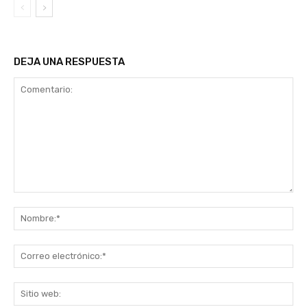
DEJA UNA RESPUESTA
Comentario:
No
Co
ele
Sit
we