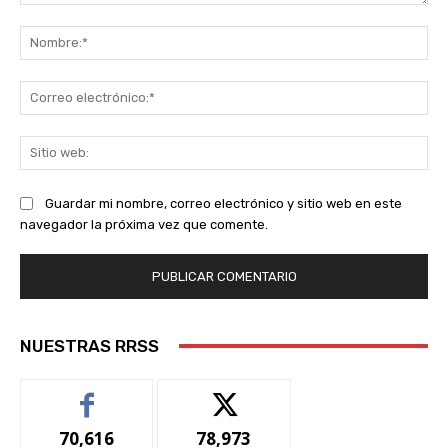
Comentario:
No
Co
ele
Sit
we
Guardar mi nombre, correo electrónico y sitio web en este
navegador la próxima vez que comente.
NUESTRAS RRSS
70,616
78,973