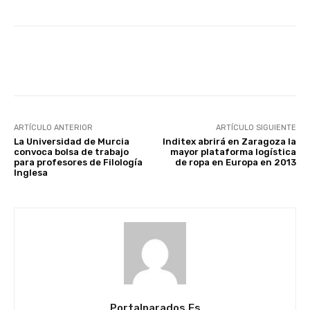
Facebook
X
WhatsApp
Li
ARTÍCULO ANTERIOR
ARTÍCULO SIGUIENTE
La Universidad de Murcia
Inditex abrirá en Zaragoza la
convoca bolsa de trabajo
mayor plataforma logística
para profesores de Filología
de ropa en Europa en 2013
Inglesa
Portalparados.es