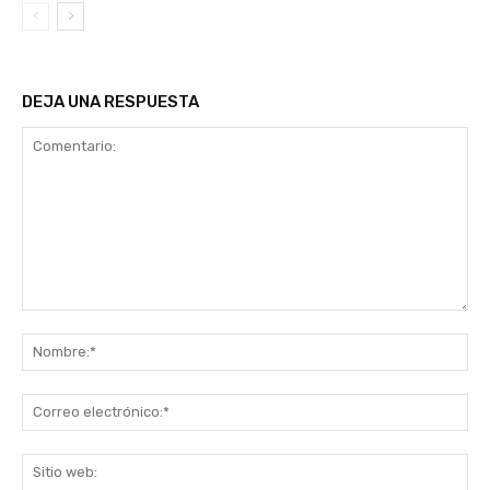
DEJA UNA RESPUESTA
Comentario:
No
Co
ele
Sit
we