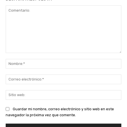
Comentario:
No
Co
ele
Sit
we
Guardar mi nombre, correo electrónico y sitio web en este
navegador la próxima vez que comente.