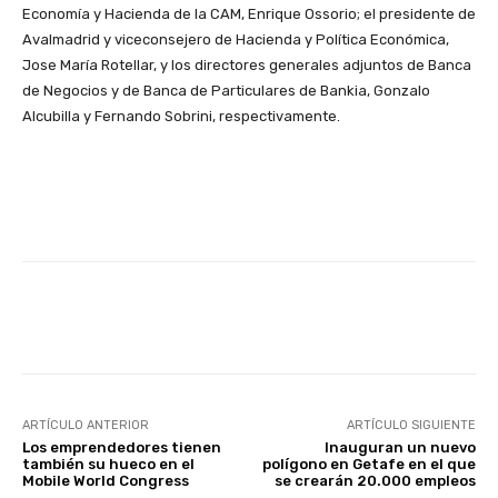
Economía y Hacienda de la CAM, Enrique Ossorio; el presidente de
Avalmadrid y viceconsejero de Hacienda y Política Económica,
Jose María Rotellar, y los directores generales adjuntos de Banca
de Negocios y de Banca de Particulares de Bankia, Gonzalo
Alcubilla y Fernando Sobrini, respectivamente.
Facebook
X
WhatsApp
Li
ARTÍCULO ANTERIOR
ARTÍCULO SIGUIENTE
Los emprendedores tienen
Inauguran un nuevo
también su hueco en el
polígono en Getafe en el que
Mobile World Congress
se crearán 20.000 empleos