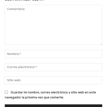
Comentario:
No
Co
ele
Sit
we
Guardar mi nombre, correo electrónico y sitio web en este
navegador la próxima vez que comente.