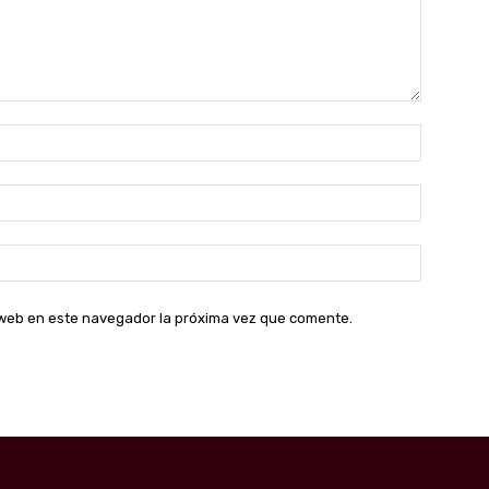
Nombre:
Correo
electróni
Sitio
web:
o web en este navegador la próxima vez que comente.