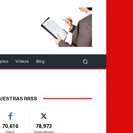
pleo
Vídeos
Blog
UESTRAS RRSS
70,616
78,973
Fans
Seguidores