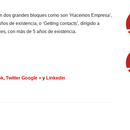
á en dos grandes bloques como son ‘Hacemos Empresa’,
s de existencia, o ‘Getting contacts’, dirigido a
es, con más de 5 años de existencia.
ok
,
Twitter
Google +
y
Linkedin
X
WhatsApp
Linkedin
Email