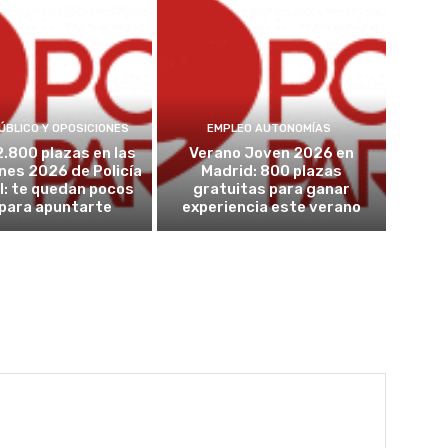
ÚBLICO Y OPOSICIONES
EMPLEO AUTONOMÍAS
2.800 plazas en las
Verano Joven 2026 en
nes 2026 de Policía
Madrid: 800 plazas
l: te quedan pocos
gratuitas para ganar
 para apuntarte
experiencia este verano