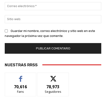
Co
ele
Sit
we
Guardar mi nombre, correo electrónico y sitio web en este
navegador la próxima vez que comente.
NUESTRAS RRSS
70,616
78,973
Fans
Seguidores