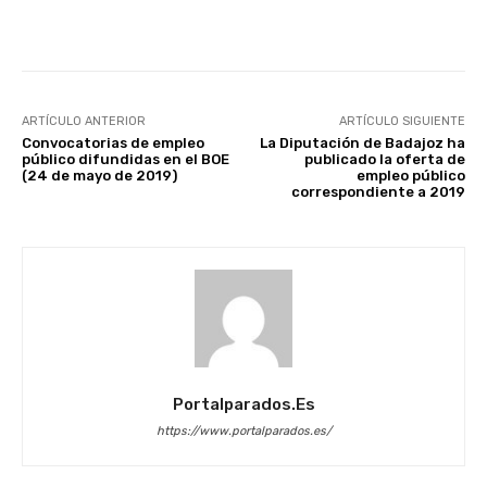
Facebook
X
WhatsApp
Li
ARTÍCULO ANTERIOR
ARTÍCULO SIGUIENTE
Convocatorias de empleo
La Diputación de Badajoz ha
público difundidas en el BOE
publicado la oferta de
(24 de mayo de 2019)
empleo público
correspondiente a 2019
Portalparados.es
https://www.portalparados.es/