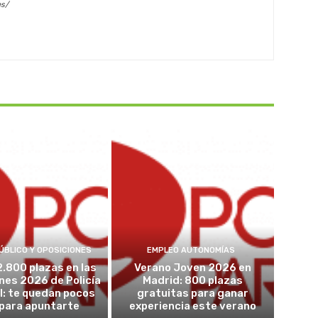
es/
ÚBLICO Y OPOSICIONES
EMPLEO AUTONOMÍAS
2.800 plazas en las
Verano Joven 2026 en
nes 2026 de Policía
Madrid: 800 plazas
l: te quedan pocos
gratuitas para ganar
 para apuntarte
experiencia este verano