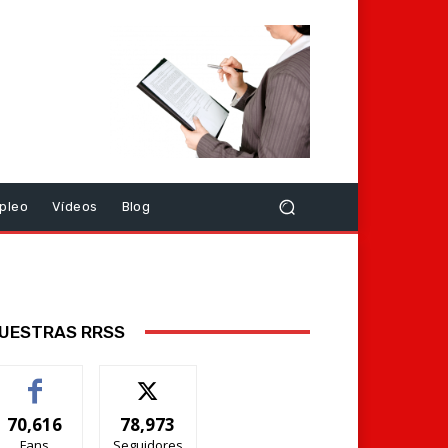
pleo
Vídeos
Blog
UESTRAS RRSS
70,616
78,973
Fans
Seguidores