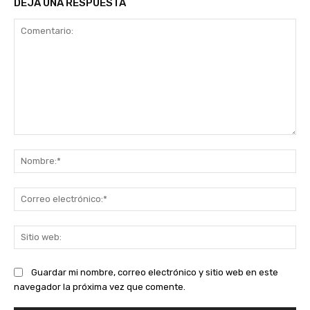
DEJA UNA RESPUESTA
Comentario:
No
Co
ele
Sit
we
Guardar mi nombre, correo electrónico y sitio web en este
navegador la próxima vez que comente.