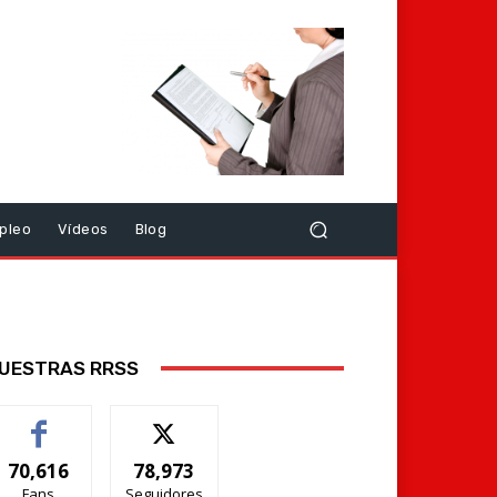
pleo
Vídeos
Blog
UESTRAS RRSS
70,616
78,973
Fans
Seguidores