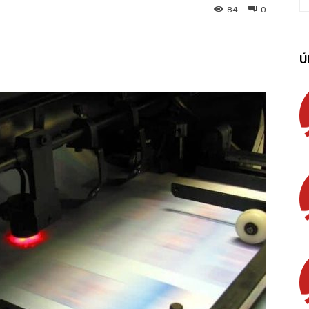
84
0
App
Linkedin
Email
Imprimir
Ú