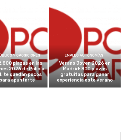
ÚBLICO Y OPOSICIONES
EMPLEO AUTONOMÍAS
2.800 plazas en las
Verano Joven 2026 en
nes 2026 de Policía
Madrid: 800 plazas
l: te quedan pocos
gratuitas para ganar
 para apuntarte
experiencia este verano