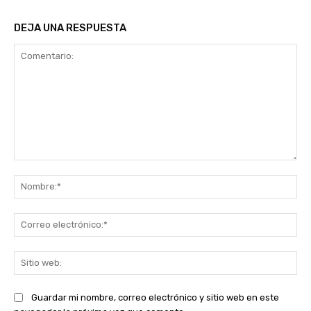
DEJA UNA RESPUESTA
Comentario:
No
Co
ele
Sit
we
Guardar mi nombre, correo electrónico y sitio web en este