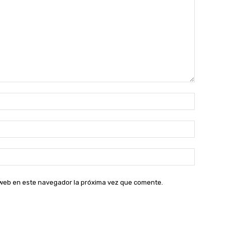
Nombre:
Correo
electróni
Sitio
web:
o web en este navegador la próxima vez que comente.