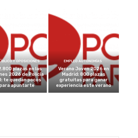
ÚBLICO Y OPOSICIONES
EMPLEO AUTONOMÍAS
2.800 plazas en las
Verano Joven 2026 en
nes 2026 de Policía
Madrid: 800 plazas
l: te quedan pocos
gratuitas para ganar
 para apuntarte
experiencia este verano