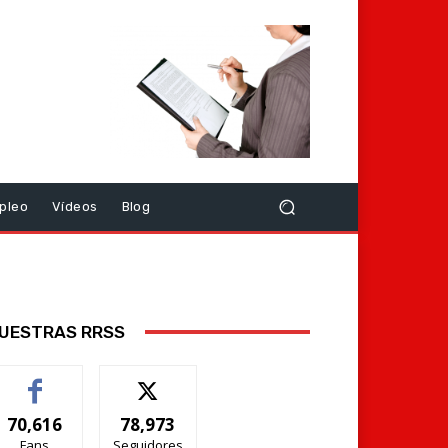
pleo
Vídeos
Blog
UESTRAS RRSS
70,616
78,973
Fans
Seguidores