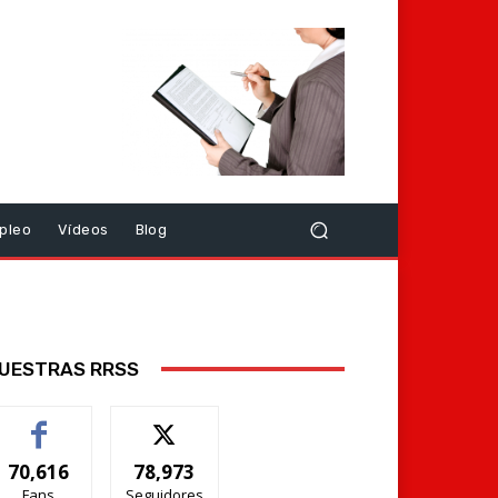
pleo
Vídeos
Blog
UESTRAS RRSS
70,616
78,973
Fans
Seguidores