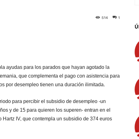
514
1
Ú
App
Linkedin
Email
Imprimir
la ayudas para los parados que hayan agotado la
lemania, que complementa el pago con asistencia para
ios por desempleo tienen una duración ilimitada.
riodo para percibir el subsidio de desempleo -un
s y de 15 para quieren los superen- entran en el
o Hartz IV, que contempla un subsidio de 374 euros