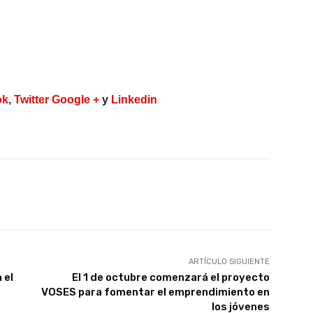
ok
,
Twitter
Google +
y
Linkedin
X
WhatsApp
Linkedin
Email
ARTÍCULO SIGUIENTE
 el
El 1 de octubre comenzará el proyecto
VOSES para fomentar el emprendimiento en
los jóvenes