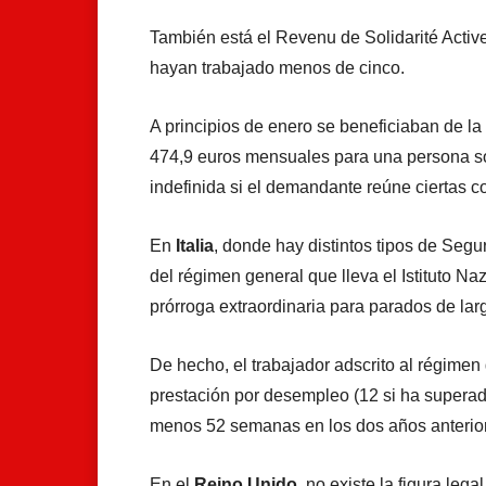
También está el Revenu de Solidarité Activ
hayan trabajado menos de cinco.
A principios de enero se beneficiaban de l
474,9 euros mensuales para una persona so
indefinida si el demandante reúne ciertas c
En
Italia
, donde hay distintos tipos de Seg
del régimen general que lleva el Istituto Na
prórroga extraordinaria para parados de lar
De hecho, el trabajador adscrito al régime
prestación por desempleo (12 si ha superad
menos 52 semanas en los dos años anteriore
En el
Reino Unido
,
no existe la figura leg