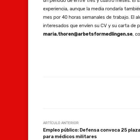
un periodo de entre tres y cuatro meses. El s
experiencia, aunque la media rondaría también
mes por 40 horas semanales de trabajo. El al
interesados que envíen su CV y su carta de p
maria.thoren@arbetsformedlingen.se
, c
Facebook
Compartir
ARTÍCULO ANTERIOR
Empleo público: Defensa convoca 25 plaz
para médicos militares