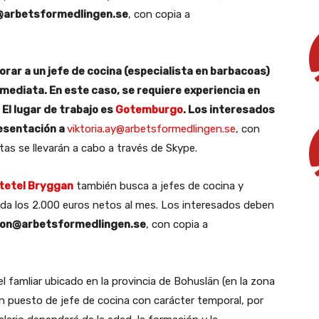
@arbetsformedlingen.se
, con copia a
orar a un jefe de cocina (especialista en barbacoas)
inmediata.
En este caso, se requiere experiencia en
 El lugar de trabajo es
Gotemburgo
. Los interesados
esentación
a
viktoria.ay@arbetsformedlingen.se
, con
stas se llevarán a cabo a través de Skype.
tetel Bryggan
también busca a jefes de cocina y
onda los 2.000 euros netos al mes. Los interesados deben
son@arbetsformedlingen.se
, con copia a
el famliar ubicado en la provincia de Bohuslän (en la zona
un puesto de jefe de cocina con carácter temporal, por