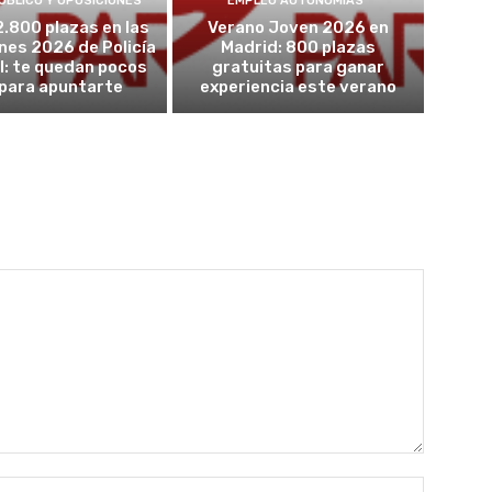
ÚBLICO Y OPOSICIONES
EMPLEO AUTONOMÍAS
2.800 plazas en las
Verano Joven 2026 en
nes 2026 de Policía
Madrid: 800 plazas
l: te quedan pocos
gratuitas para ganar
 para apuntarte
experiencia este verano
Nombre: