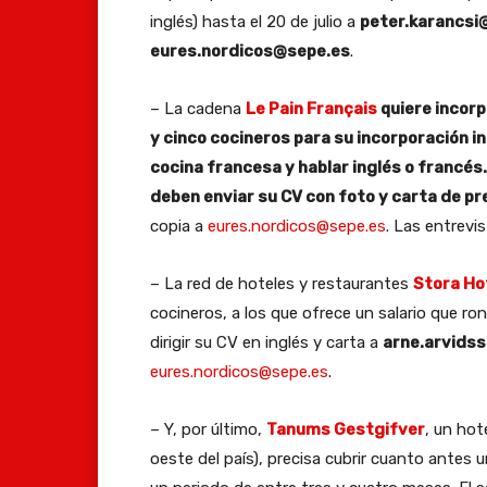
inglés) hasta el 20 de julio a
peter.karancsi
eures.nordicos@sepe.es
.
– La cadena
Le Pain Français
quiere incorp
y cinco cocineros para su incorporación 
cocina francesa y hablar inglés o francés.
deben enviar su CV con foto y carta de
pr
copia a
eures.nordicos@sepe.es
. Las entrevi
– La red de hoteles y restaurantes
Stora Ho
cocineros, a los que ofrece un salario que r
dirigir su CV en inglés y carta a
arne.arvids
eures.nordicos@sepe.es
.
– Y, por último,
Tanums Gestgifver
, un hot
oeste del país), precisa cubrir cuanto antes 