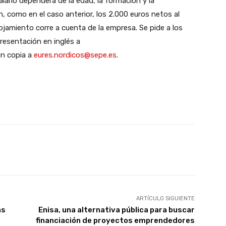
alario dependerá de la edad, la formación y la
, como en el caso anterior, los 2.000 euros netos al
ojamiento corre a cuenta de la empresa. Se pide a los
resentación en inglés a
on copia a
eures.nordicos@sepe.es
.
X
WhatsApp
Linkedin
Email
ARTÍCULO SIGUIENTE
as
Enisa, una alternativa pública para buscar
financiación de proyectos emprendedores