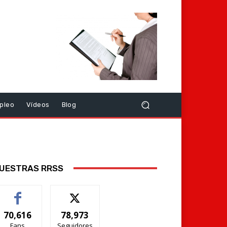
pleo
Vídeos
Blog
UESTRAS RRSS
70,616
78,973
Fans
Seguidores