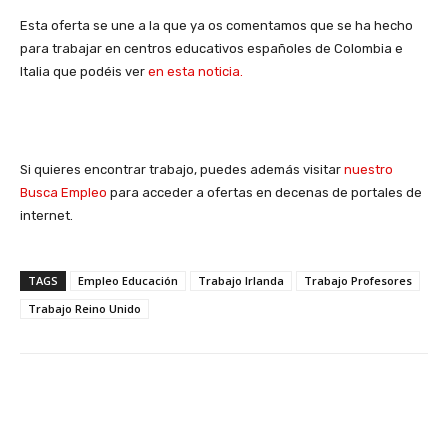
Esta oferta se une a la que ya os comentamos que se ha hecho
para trabajar en centros educativos españoles de Colombia e
Italia que podéis ver
en esta noticia.
Si quieres encontrar trabajo, puedes además visitar
nuestro
Busca Empleo
para acceder a ofertas en decenas de portales de
internet.
TAGS
Empleo Educación
Trabajo Irlanda
Trabajo Profesores
Trabajo Reino Unido
Facebook
X
WhatsApp
Li