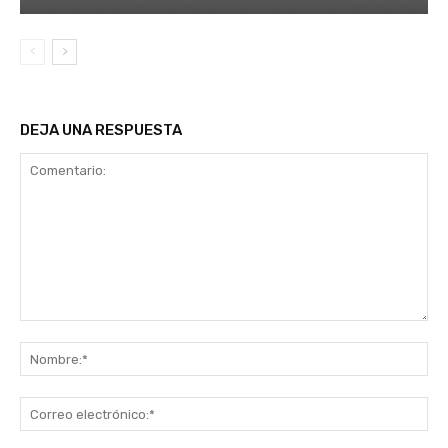
DEJA UNA RESPUESTA
Comentario:
No
Co
ele