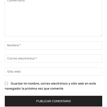
Comentario:
No
Co
ele
Sit
we
Guardar mi nombre, correo electrónico y sitio web en este
navegador la próxima vez que comente.