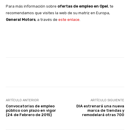
Para más información sobre
ofertas de empleo en Opel
, te
recomendamos que visites la web de su matriz en Europa,
General Motors
, a través de
este enlace
.
Facebook
X
WhatsApp
Li
ARTÍCULO ANTERIOR
ARTÍCULO SIGUIENTE
Convocatorias de empleo
DIA estrenará una nueva
público con plazo en vigor
marca de tiendas y
(24 de Febrero de 2015)
remodelará otras 700