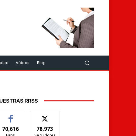
pleo
Vídeos
Blog
UESTRAS RRSS
70,616
78,973
Fans
Seguidores