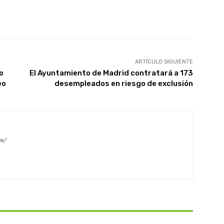
X
WhatsApp
Linkedin
Email
ARTÍCULO SIGUIENTE
o
El Ayuntamiento de Madrid contratará a 173
eo
desempleados en riesgo de exclusión
es/