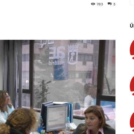
783
3
App
Linkedin
Email
Imprimir
Ú