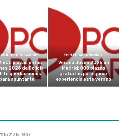
ÚBLICO Y OPOSICIONES
EMPLEO AUTONOMÍAS
2.800 plazas en las
Verano Joven 2026 en
nes 2026 de Policía
Madrid: 800 plazas
l: te quedan pocos
gratuitas para ganar
 para apuntarte
experiencia este verano
/01/2018 En 18:29