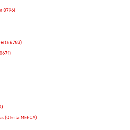
rta 8796)
ferta 8783)
 8671)
9)
cos (Oferta MERCA)