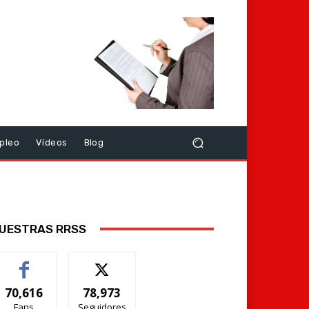
pleo
Vídeos
Blog
UESTRAS RRSS
70,616
78,973
Fans
Seguidores