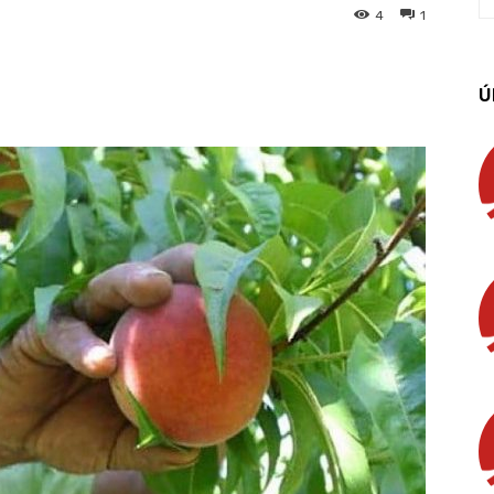
4
1
App
Linkedin
Email
Imprimir
Ú