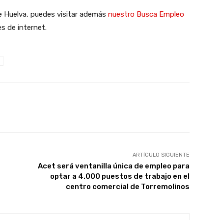
de Huelva, puedes visitar además
nuestro Busca Empleo
s de internet.
X
WhatsApp
Linkedin
Email
ARTÍCULO SIGUIENTE
Acet será ventanilla única de empleo para
optar a 4.000 puestos de trabajo en el
centro comercial de Torremolinos