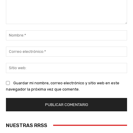
Comentario:
No
Co
ele
Sit
we
Guardar mi nombre, correo electrónico y sitio web en este
navegador la próxima vez que comente.
NUESTRAS RRSS