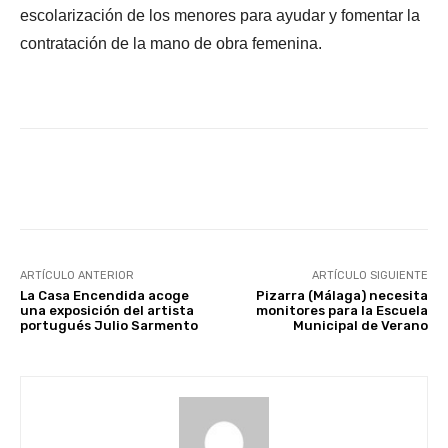
escolarización de los menores para ayudar y fomentar la
contratación de la mano de obra femenina.
Facebook
X
WhatsApp
Li
ARTÍCULO ANTERIOR
ARTÍCULO SIGUIENTE
La Casa Encendida acoge
Pizarra (Málaga) necesita
una exposición del artista
monitores para la Escuela
portugués Julio Sarmento
Municipal de Verano