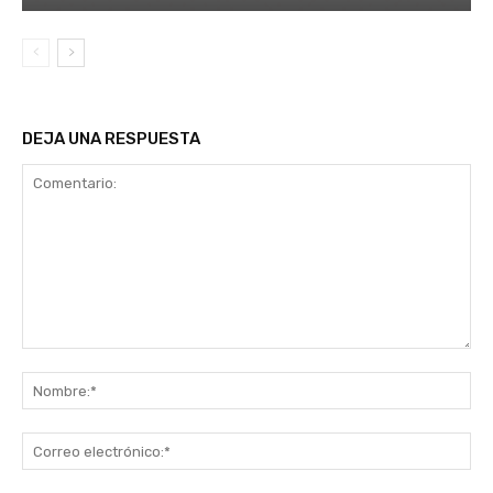
DEJA UNA RESPUESTA
Comentario:
No
Co
ele