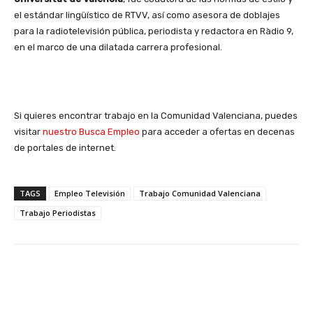
el estándar lingüístico de RTVV, así como asesora de doblajes
para la radiotelevisión pública, periodista y redactora en Ràdio 9,
en el marco de una dilatada carrera profesional.
Si quieres encontrar trabajo en la Comunidad Valenciana, puedes
visitar
nuestro Busca Empleo
para acceder a ofertas en decenas
de portales de internet.
TAGS
Empleo Televisión
Trabajo Comunidad Valenciana
Trabajo Periodistas
Facebook
X
WhatsApp
Li