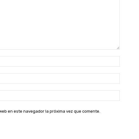
Nombre:
Correo
electróni
Sitio
web:
o web en este navegador la próxima vez que comente.