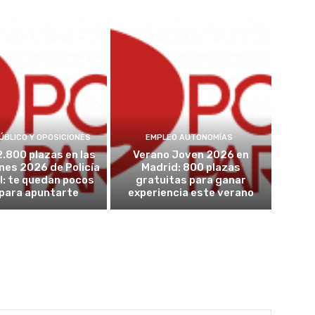
ÚBLICO Y OPOSICIONES
EMPLEO AUTONOMÍAS
2.800 plazas en las
Verano Joven 2026 en
nes 2026 de Policía
Madrid: 800 plazas
l: te quedan pocos
gratuitas para ganar
 para apuntarte
experiencia este verano