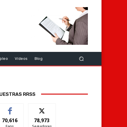
pleo
Vídeos
Blog
UESTRAS RRSS
70,616
78,973
Fans
Seguidores