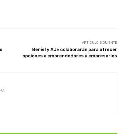
X
WhatsApp
Linkedin
Email
ARTÍCULO SIGUIENTE
zo
Beniel y AJE colaborarán para ofrecer
opciones a emprendedores y empresarios
es/