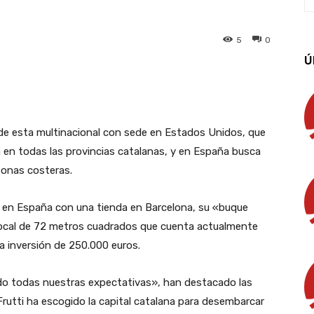
a
5
0
Ú
App
Linkedin
Email
Imprimir
 de esta multinacional con sede en Estados Unidos, que
a en todas las provincias catalanas, y en España busca
zonas costeras.
 en España con una tienda en Barcelona, su «buque
 local de 72 metros cuadrados que cuenta actualmente
 inversión de 250.000 euros.
ado todas nuestras expectativas», han destacado las
rutti ha escogido la capital catalana para desembarcar