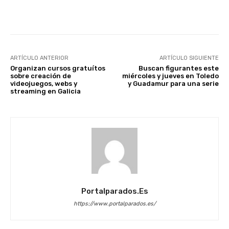
Facebook
X
WhatsApp
Li
ARTÍCULO ANTERIOR
ARTÍCULO SIGUIENTE
Organizan cursos gratuítos
Buscan figurantes este
sobre creación de
miércoles y jueves en Toledo
videojuegos, webs y
y Guadamur para una serie
streaming en Galicia
Portalparados.es
https://www.portalparados.es/