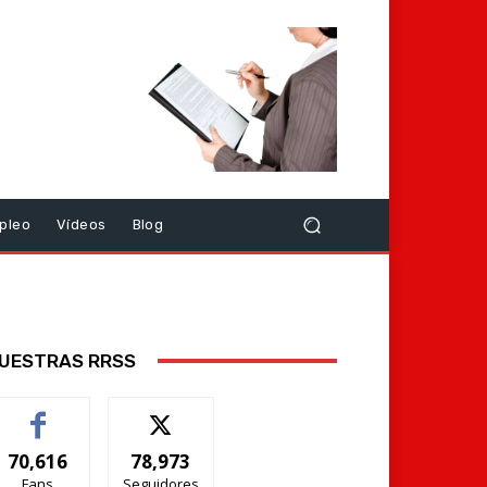
pleo
Vídeos
Blog
UESTRAS RRSS
70,616
78,973
Fans
Seguidores