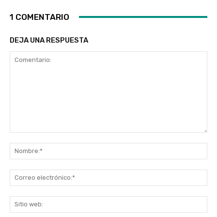
1 COMENTARIO
DEJA UNA RESPUESTA
Comentario:
No
Co
ele
Sit
we