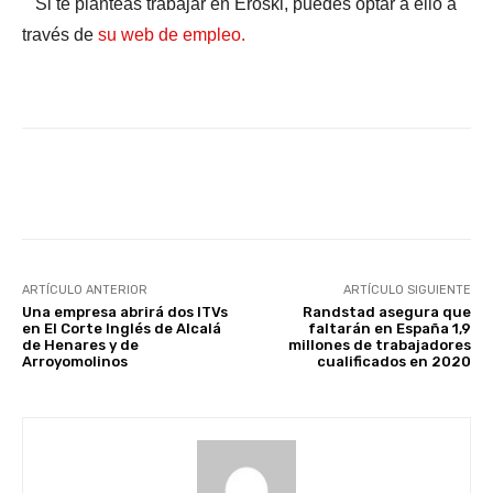
Si te planteas trabajar en Eroski, puedes optar a ello a
través de
su web de empleo.
Facebook
X
WhatsApp
Li
ARTÍCULO ANTERIOR
ARTÍCULO SIGUIENTE
Una empresa abrirá dos ITVs
Randstad asegura que
en El Corte Inglés de Alcalá
faltarán en España 1,9
de Henares y de
millones de trabajadores
Arroyomolinos
cualificados en 2020