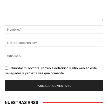
Comentario:
No
Co
ele
Sit
we
Guardar mi nombre, correo electrónico y sitio web en este
navegador la próxima vez que comente.
NUESTRAS RRSS