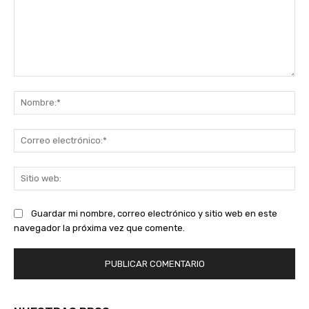
Comentario:
No
Co
ele
Sit
we
Guardar mi nombre, correo electrónico y sitio web en este
navegador la próxima vez que comente.