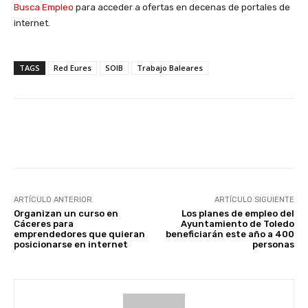
Busca Empleo
para acceder a ofertas en decenas de portales de
internet.
TAGS
Red Eures
SOIB
Trabajo Baleares
Facebook
X
WhatsApp
Li
ARTÍCULO ANTERIOR
ARTÍCULO SIGUIENTE
Organizan un curso en
Los planes de empleo del
Cáceres para
Ayuntamiento de Toledo
emprendedores que quieran
beneficiarán este año a 400
posicionarse en internet
personas