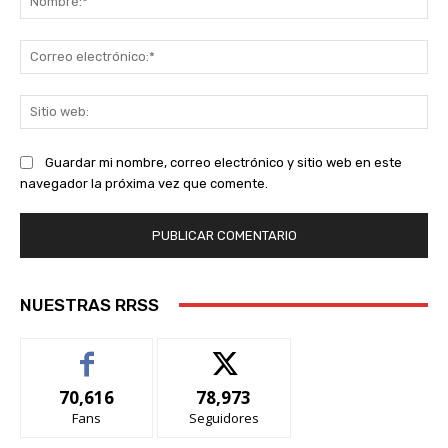
Co
ele
Sit
we
Guardar mi nombre, correo electrónico y sitio web en este
navegador la próxima vez que comente.
NUESTRAS RRSS
70,616
78,973
Fans
Seguidores