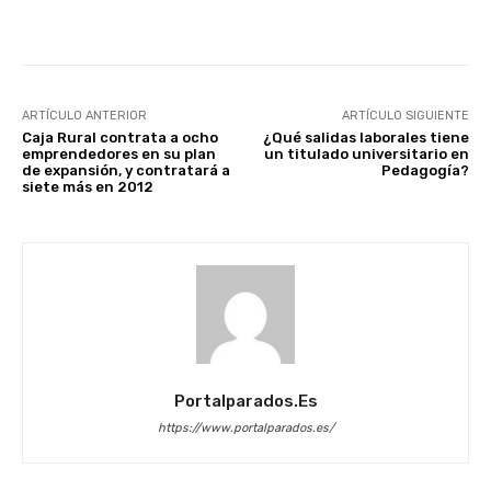
Facebook
X
WhatsApp
Li
ARTÍCULO ANTERIOR
ARTÍCULO SIGUIENTE
Caja Rural contrata a ocho
¿Qué salidas laborales tiene
emprendedores en su plan
un titulado universitario en
de expansión, y contratará a
Pedagogía?
siete más en 2012
Portalparados.es
https://www.portalparados.es/