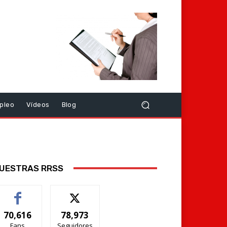
pleo
Vídeos
Blog
UESTRAS RRSS
70,616
78,973
Fans
Seguidores