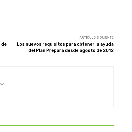
X
WhatsApp
Linkedin
Email
ARTÍCULO SIGUIENTE
 de
Los nuevos requisitos para obtener la ayuda
del Plan Prepara desde agosto de 2012
es/