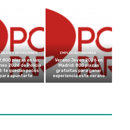
ÚBLICO Y OPOSICIONES
EMPLEO AUTONOMÍAS
2.800 plazas en las
Verano Joven 2026 en
nes 2026 de Policía
Madrid: 800 plazas
l: te quedan pocos
gratuitas para ganar
 para apuntarte
experiencia este verano