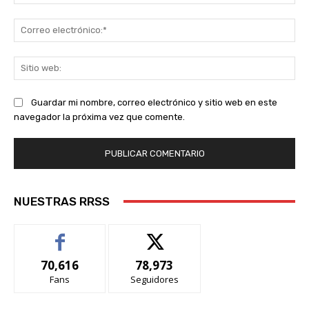
Co
ele
Sit
we
Guardar mi nombre, correo electrónico y sitio web en este
navegador la próxima vez que comente.
NUESTRAS RRSS
70,616
78,973
Fans
Seguidores