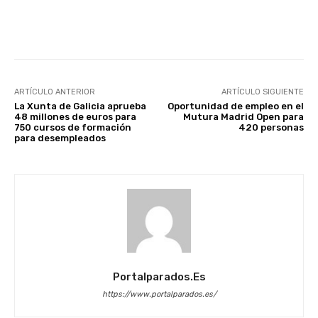
Facebook
X
WhatsApp
Li
ARTÍCULO ANTERIOR
ARTÍCULO SIGUIENTE
La Xunta de Galicia aprueba
Oportunidad de empleo en el
48 millones de euros para
Mutura Madrid Open para
750 cursos de formación
420 personas
para desempleados
Portalparados.es
https://www.portalparados.es/